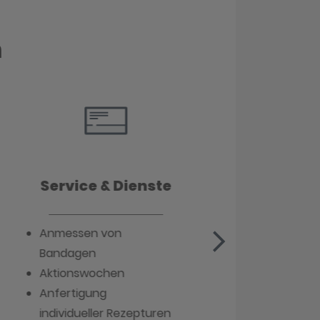
n
Te
Service & Dienste
Anmessen von
Bl
Bandagen
Kö
Aktionswochen
Bo
Anfertigung
individueller Rezepturen