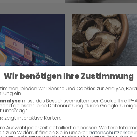
Wir benötigen Ihre Zustimmung
timmen, binden wir Dienste und Cookies zur Analyse, Ber
llung ein.
analyse
misst das Besuchsverhalten per Cookie. Ihre IP-
hend gelöscht, eine Datennutzung durch Google zu eig
t untersagt.
s:
zeigt interaktive Karten.
ntinnen und
Stimmt es, dass 
soll, wenn man 
hre Auswahl jederzeit detailliert anpassen. Weitere Infor
eit zum Widerruf finden Sie in unserer
Datenschutzerkläru
einnimmt?