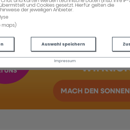
Chat und Karten werden technische Daten (insb. Ihre IP
übermittelt und Cookies gesetzt. Hierfür gelten die
MEHR LESEN
inweise der jeweiligen Anbieter.
lyse
e maps)
en
Auswahl speichern
Zu
Impressum