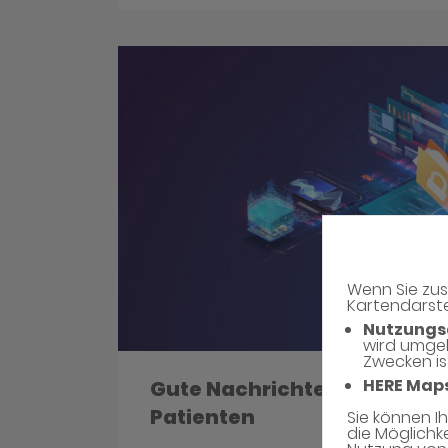
Wenn Sie zus
Kartendarste
Nutzungs
wird umge
Zwecken is
HERE Map
Gute Nachrichten für Patie
Patienten
Sie können I
die Möglichk