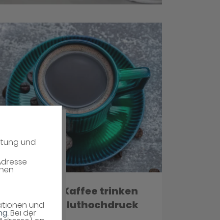
atung und
Adresse
enen
man keinen Kaffee trinken
Mittel gegen Bluthochdruck
mationen und
ng
. Bei der