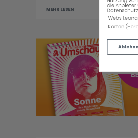
Nutzung von 
die Anbieter 
MEHR LESEN
Datenschutzh
Websiteana
Karten (Her
Ablehn