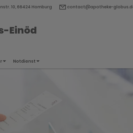
str. 10, 66424 Homburg
contact@apotheke-globus.d
s-Einöd
er
Notdienst